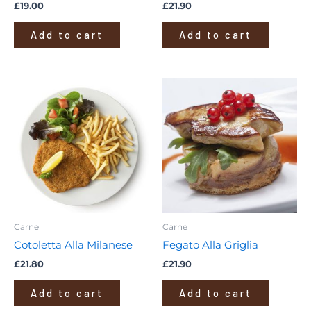
£
19.00
£
21.90
Add to cart
Add to cart
Carne
Carne
Cotoletta Alla Milanese
Fegato Alla Griglia
£
21.80
£
21.90
Add to cart
Add to cart